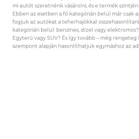
mi autót szeretnénk vásárolni, és e termék szintj
Ebben az esetben a fő kategórián belül már csak az
fogjuk az autókat a teherhajókkal összehasonlítan
kategórián belül: benzines, dízel vagy elektromos
Egyterű vagy SUV? És így tovább – még rengeteg 
szempont alapján hasonlíthatjuk egymáshoz az ado