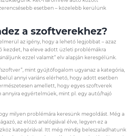
n szükségünk. Két-háromféle autó között
szerencsésebb esetben – közelebb kerülünk
dez a szoftverekhez?
lmerül az igény, hogy a lehető legjobbat – azaz
 kezdet, ha eleve adott üzleti problémákra
náljunk ezzel valamit” elv alapján keresgélünk.
“szoftver”, mint gyűjtőfogalom ugyanaz a kategória,
 belül annyi variáns elérhető, hogy adott esetben
 Természetesen amellett, hogy egyes szoftverek
annyira egyértelműek, mint pl. egy autó/hajó
 hogy milyen problémára keresünk megoldást. Még a
eágazó, az előző analógiával élve, legyen ez a
szköz kategóriával. Itt még mindig beleszaladhatunk