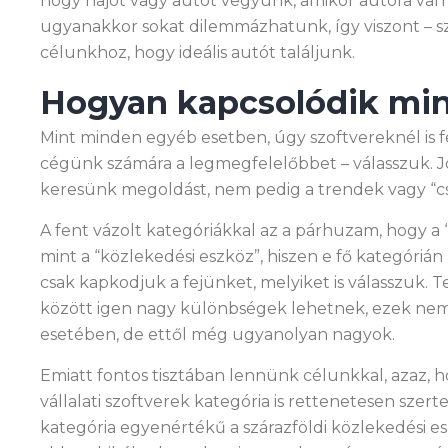
hogy hajót vagy autót vegyünk, amikor autóra va
ugyanakkor sokat dilemmázhatunk, így viszont – 
célunkhoz, hogy ideális autót találjunk.
Hogyan kapcsolódik min
Mint minden egyéb esetben, úgy szoftvereknél is fe
cégünk számára a legmegfelelőbbet – válasszuk. Jó
keresünk megoldást, nem pedig a trendek vagy “csi
A fent vázolt kategóriákkal az a párhuzam, hogy a 
mint a “közlekedési eszköz”, hiszen e fő kategórián
csak kapkodjuk a fejünket, melyiket is válasszuk.
között igen nagy különbségek lehetnek, ezek nem 
esetében, de ettől még ugyanolyan nagyok.
Emiatt fontos tisztában lennünk célunkkal, azaz,
vállalati szoftverek kategória is rettenetesen szert
kategória egyenértékű a szárazföldi közlekedési e