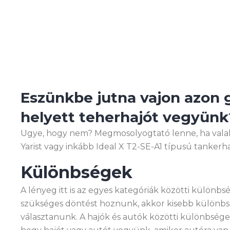
Eszünkbe jutna vajon azon 
helyett teherhajót vegyünk
Ugye, hogy nem? Megmosolyogtató lenne, ha valak
Yarist vagy inkább Ideal X T2-SE-A1 típusú tankerha
Különbségek
A lényeg itt is az egyes kategóriák közötti különb
szükséges döntést hoznunk, akkor kisebb különb
választanunk. A hajók és autók közötti különbség