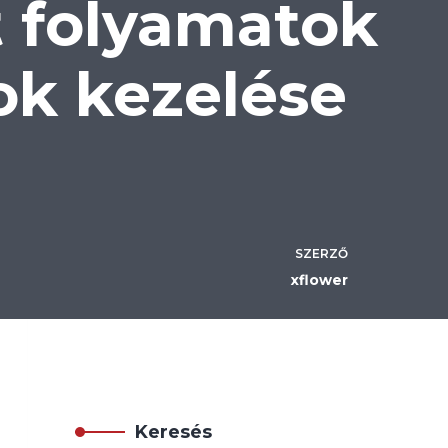
t folyamatok
ok kezelése
SZERZŐ
xflower
Keresés