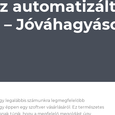
z automatizál
0 – Jóváhagyás
agy legalábbis számunkra legmegfelelőbb
gy éppen egy szoftver vásárlásáról. Ez természetes
kusnak tűnik, hogy a megfelelő megoldást úgy