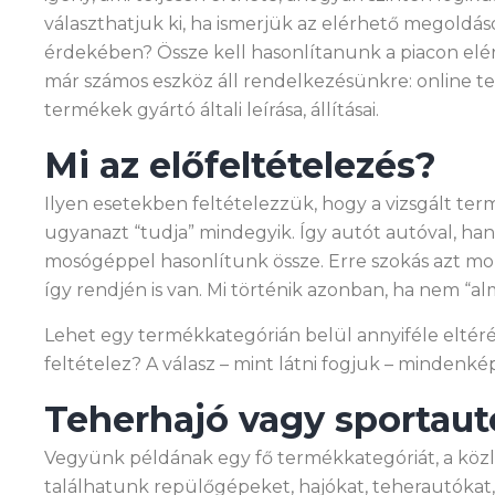
választhatjuk ki, ha ismerjük az elérhető megoldá
érdekében? Össze kell hasonlítanunk a piacon elér
már számos eszköz áll rendelkezésünkre: online te
termékek gyártó általi leírása, állításai.
Mi az előfeltételezés?
Ilyen esetekben feltételezzük, hogy a vizsgált te
ugyanazt “tudja” mindegyik. Így autót autóval, h
mosógéppel hasonlítunk össze. Erre szokás azt mo
így rendjén is van. Mi történik azonban, ha nem “
Lehet egy termékkategórián belül annyiféle eltérés
feltételez? A válasz – mint látni fogjuk – mindenké
Teherhajó vagy sportaut
Vegyünk példának egy fő termékkategóriát, a köz
találhatunk repülőgépeket, hajókat, teherautókat, b