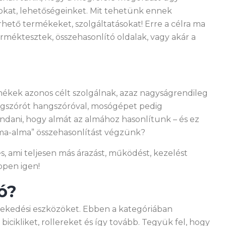
sokat, lehetőségeinket. Mit tehetünk ennek
hető termékeket, szolgáltatásokat! Erre a célra ma
rméktesztek, összehasonlító oldalak, vagy akár a
rmékek azonos célt szolgálnak, azaz nagyságrendileg
angszórót hangszóróval, mosógépet pedig
ndani, hogy almát az almához hasonlítunk – és ez
alma-alma” összehasonlítást végzünk?
, ami teljesen más árazást, működést, kezelést
ppen igen!
ó?
lekedési eszközöket. Ebben a kategóriában
icikliket, rollereket és így tovább. Tegyük fel, hogy