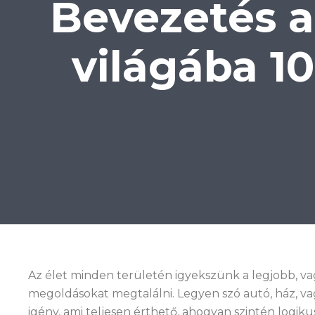
Bevezetés a
világába 1
Az élet minden területén igyekszünk a legjobb, v
megoldásokat megtalálni. Legyen szó autó, ház, va
igény, ami teljesen érthető, ahogyan szintén logi