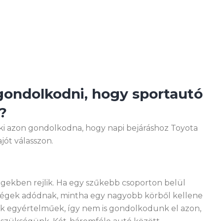
gondolkodni, hogy sportautó
?
i azon gondolkodna, hogy napi bejáráshoz Toyota
jót válasszon.
ségekben rejlik. Ha egy szűkebb csoporton belül
ségek adódnak, mintha egy nagyobb körből kellene
ek egyértelműek, így nem is gondolkodunk el azon,