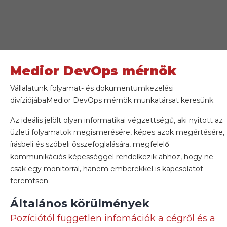
Medior DevOps mérnök
Vállalatunk folyamat- és dokumentumkezelési
divíziójába
Medior DevOps mérnök munkatársat keresünk.
Az ideális jelölt olyan informatikai végzettségű, aki nyitott az
üzleti folyamatok megismerésére, képes azok megértésére,
írásbeli és szóbeli összefoglalására, megfelelő
kommunikációs képességgel rendelkezik ahhoz, hogy ne
csak egy monitorral, hanem emberekkel is kapcsolatot
teremtsen.
Általános körülmények
Pozíciótól független infomációk a cégről és a